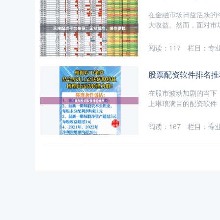
在金融市场日益活跃的
大收益。然而，面对市场
阅读：
117
栏目：
专
股票配资软件排名推
在股市波动加剧的当下
上琳琅满目的配资软件，
阅读：
167
栏目：
专