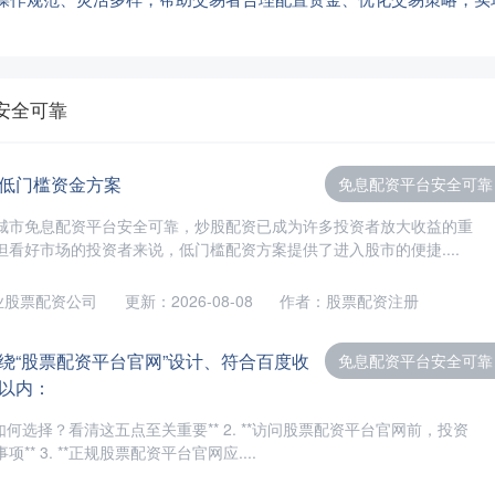
安全可靠
低门槛资金方案
免息配资平台安全可靠
城市免息配资平台安全可靠，炒股配资已成为许多投资者放大收益的重
看好市场的投资者来说，低门槛配资方案提供了进入股市的便捷....
业股票配资公司
更新：2026-08-08
作者：股票配资注册
绕“股票配资平台官网”设计、符合百度收
免息配资平台安全可靠
以内：
网如何选择？看清这五点至关重要** 2. **访问股票配资平台官网前，投资
* 3. **正规股票配资平台官网应....