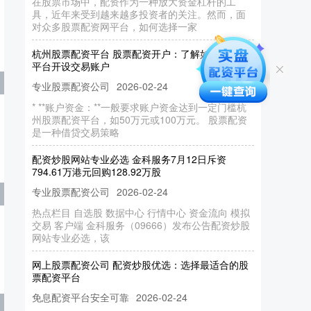
对众多股票配资网平台，如何选择一家
杭州股票配资平台 股票配资开户：了解如何在配资
平台开设交易账户
专业股票配资公司
2026-02-24
* **账户资金：**一般要求账户资金达到一定门槛杭
州股票配资平台，如50万元或100万元。 股票配资
是一种借贷交易策略
配资炒股网站专业必选 金科服务7月12日斥资
794.61万港元回购128.92万股
专业股票配资公司
2026-02-24
热点栏目 自选股 数据中心 行情中心 资金流向 模拟
交易 客户端 金科服务（09666）发布公告配资炒股
网站专业必选，该
网上股票配资公司 配资炒股优选：选择最适合的股
票配资平台
免息配资平台安全可靠
2026-02-24
* **正规资质：**选择拥有正规营业执照和监管资质