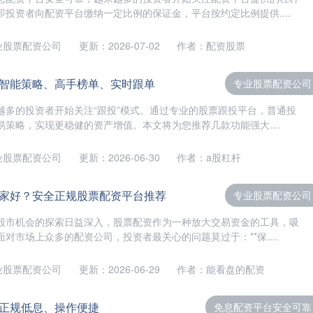
投资者向配资平台缴纳一定比例的保证金，平台按约定比例提供....
业股票配资公司
更新：2026-07-02
作者：配资股票
智能策略、高手榜单、实时跟单
专业股票配资公司
越多的投资者开始关注“跟投”模式。通过专业的股票跟投平台，普通投
策略，实现更稳健的资产增值。本文将为您推荐几款功能强大....
业股票配资公司
更新：2026-06-30
作者：a股杠杆
家好？安全正规股票配资平台推荐
专业股票配资公司
股市机会的探索日益深入，股票配资作为一种放大交易资金的工具，吸
对市场上众多的配资公司，投资者最关心的问题莫过于：**保....
业股票配资公司
更新：2026-06-29
作者：能看盘的配资
正规低息、操作便捷
免息配资平台安全可靠