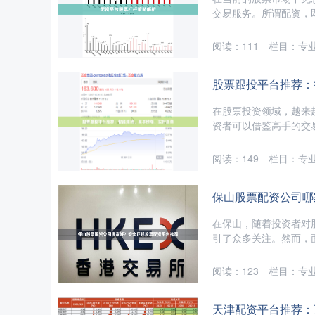
交易服务。所谓配资，即
阅读：
111
栏目：
专
股票跟投平台推荐：
在股票投资领域，越来
资者可以借鉴高手的交易
阅读：
149
栏目：
专
保山股票配资公司哪
在保山，随着投资者对
引了众多关注。然而，面
阅读：
123
栏目：
专
天津配资平台推荐：