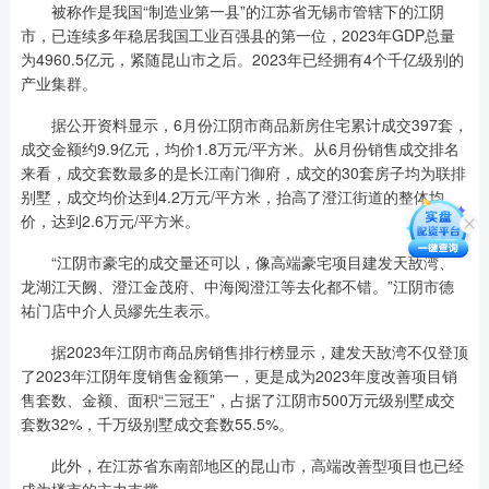
被称作是我国“制造业第一县”的江苏省无锡市管辖下的江阴
市，已连续多年稳居我国工业百强县的第一位，2023年GDP总量
为4960.5亿元，紧随昆山市之后。2023年已经拥有4个千亿级别的
产业集群。
据公开资料显示，6月份江阴市商品新房住宅累计成交397套，
成交金额约9.9亿元，均价1.8万元/平方米。从6月份销售成交排名
来看，成交套数最多的是长江南门御府，成交的30套房子均为联排
别墅，成交均价达到4.2万元/平方米，抬高了澄江街道的整体均
价，达到2.6万元/平方米。
“江阴市豪宅的成交量还可以，像高端豪宅项目建发天敔湾、
龙湖江天阙、澄江金茂府、中海阅澄江等去化都不错。”江阴市德
祐门店中介人员繆先生表示。
据2023年江阴市商品房销售排行榜显示，建发天敔湾不仅登顶
了2023年江阴年度销售金额第一，更是成为2023年度改善项目销
售套数、金额、面积“三冠王”，占据了江阴市500万元级别墅成交
套数32%，千万级别墅成交套数55.5%。
此外，在江苏省东南部地区的昆山市，高端改善型项目也已经
成为楼市的主力支撑。