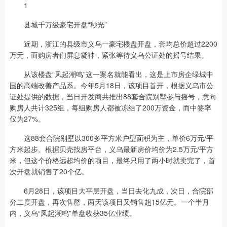
1
县城千万级豪宅开盘“秒光”
近期，浙江的县级市义乌一豪宅楼盘开盘，套均总价超过2200
万元，而购房者们屏息凝神，紧张等待义乌公证处的摇号结果。
从该楼盘“凤起潮鸣”这一案名就能看出，这是上市房企绿城中
国的高端改善产品系。今年5月18日，该项目首开，根据义乌市公
证处提供的数据，当日开发商共推出88套合院别墅参与摇号，意向
购房人共计325组，每组购房人都被冻结了200万资金，而中签率
仅为27%。
这88套合院别墅以300多平方米户型面积为主，单价6万元/平
方米起步。根据贝壳找房平台，义乌最新房价均价为2.5万元/平方
米，但这个价格远超均价的项目，最终只用了两小时就卖完了，首
次开盘就销售了20个亿。
6月28日，该项目大平层开盘，当日去化九成，次日，合院部
分二度开盘，再次售罄，两天该项目又销售超15亿元。一个半月
内，义乌“凤起潮鸣”单盘收获35亿业绩。