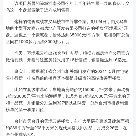
该项目所属的绿城浙南公司今年上半年销售额一共60多亿，义
乌这一个盘就贡献了近六成销售额。
这样的销售成绩在义乌楼市中并非个案。6月24日，由义乌当
地的小型开发商八都房地产开发有限公司打造的楼盘“万境观云”开
盘。这也是一个豪宅盘，价格达到65000元/平方米，联排别墅总价
区间在1000多万元至3000多万元。
当天，万境观云推出78套联排别墅，根据八都房地产公司官方
微信视频，开盘时这些房源只用了18秒售罄，销售额达到16亿元。
事实上，根据浙江省台州市相关部门发布的2024年5月住宅销
售排行榜，排名靠前的楼盘基本都是县级市的高端改善型楼盘。
比如在县级市温岭，当地新房均价约15000元/平方米，而均价
超过23000元/平方米的迎晖里，以及均价超过27000元/平方米的天
和一品苑，月销量分别达到327套以及64套，分列台州市楼盘销量
榜单的第一和第四位。
台州市天台县的天境云庐楼盘，主打大平层公寓以及建筑面积
约239平方米至268平方米的现代风格联排别墅，月成交26套，在
全台州排第7名。