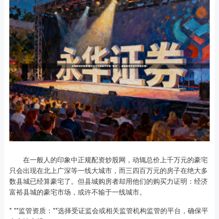
在一般人的印象中正规配资炒股网，动辄总价上千万元的豪宅
只会出现在北上广深等一线大城市，而三四百万元的房子在绝大多
数县城已经算豪宅了。但县城购房者却用他们的购买力证明：经济
富裕县城的豪宅市场，或许不输于一线城市。
* **监管资质：**选择受证监会或相关监管机构监管的平台，确保平