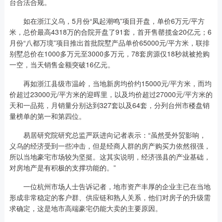
台合法合规。
如在浙江义乌，5月份“凤起潮鸣”项目开盘，单价6万元/平方
米，总价最高4318万的合院开盘了91套，首开售罄揽金20亿元；6
月份“八都万境”项目推出首批院墅产品单价65000元/平方米，联排
别墅总价在1000多万元至3000多万元，78套房源仅18秒就被抢购
一空，当天销售金额突破16亿元。
再如浙江县级市温岭，当地新房均价约15000元/平方米，而均
价超过23000元/平方米的迎晖里，以及均价超过27000元/平方米的
天和一品苑，月销量分别达到327套以及64套，分列台州市楼盘销
量榜单的第一和第四位。
易居研究院研究总监严跃进向记者表示：“虽然受外贸影响，
义乌的经济受到一些冲击，但是经商人群的房产购买力依然很强，
所以当地豪宅市场较为坚挺。这其实说明，经济强县的产业基础，
对房地产是有积极的支撑功能的。”
一位杭州市场人士告诉记者，地市资产丰厚的企业主已在当地
形成非常稳定的客户群、供应链和熟人关系，他们对房子的升级需
求确定，这是地市高端豪宅仍能大卖的主要原因。