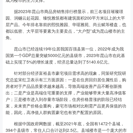
据2023年昆山市商品房销售排行榜显示，前三名项目璀璨璟
园、润樾云起花园、臻悦雅筑都有建筑面积200平方米以上的大平
层产品。今年排名靠前的熙悦雅园、华琚雅苑、尚云赋等楼盘，也
都以低密、大平层等要素为主要卖点，“大户型”成为昆山楼市的主
角。
昆山市已经连续19年位居我国百强县第一位，2022年成为我
国第一个GDP总量突破5000亿元的县级市，2023年昆山市在此基
础上实现了5%的增长速度，经济总量达到了5140.6亿元。
针对部分经济富裕县市豪宅项目需求高的现象，同策研究院研
究总监宋红卫表示有三方面原因：一是在住房回归居住属性后，购
房者对于产品品质要求越来越高，导致高端改善产品不断创新推
出；二是产业是高端住宅重要的支撑，产业能够带来大量高净值客
户；三是楼市进入到存量市场阶段，住房价格普涨的阶段已经结
束，未来资产价格会重构，豪宅市场相对比刚需产品更具保值的功
能，因此，高净值人群购置豪宅也有资产配置的原因。
根据中国政府网数据，截至2021年底，全国有1472个县城，
394个县级市，常住人口合计达到2.5亿。县域楼市是一个庞大的市